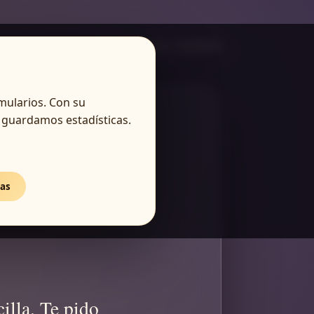
Oración activa: mediodía
mularios. Con su
 guardamos estadísticas.
día
cas
illa. Te pido 