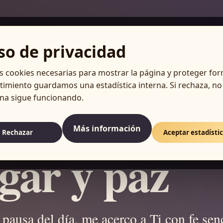
so de privacidad
 cookies necesarias para mostrar la página y proteger for
imiento guardamos una estadística interna. Si rechaza, no
ina sigue funcionando.
TO
n del medio
Más información
Rechazar
Aceptar estadísti
gar y paz
a pausa del día, me acerco a Ti con fe senc