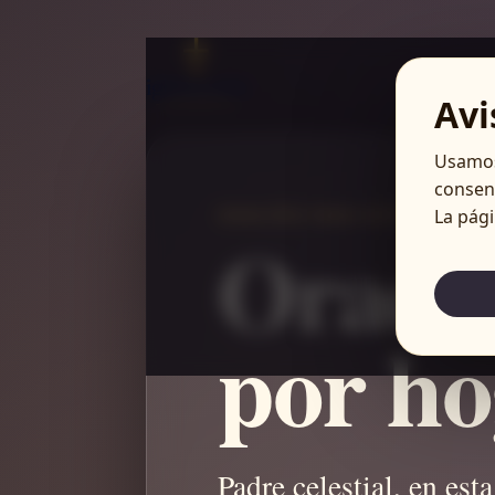
Avi
Usamos
consent
La pág
ORACIÓN PARA ESTE MOMEN
Oració
por ho
Padre celestial, en est